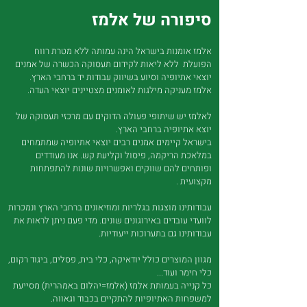
סיפורה של אלמז
אלמז אומנות בישראל הינה עמותה ללא מטרת רווח
הפועלת ללא ליאות לקידום תעסוקה הכשרה של אמנים
יוצאי אתיופיה וסיוע בשיווק עבודות יד ברחבי הארץ.
אלמז מעניקה מילגות לאומנים מצטיינים יוצאי העדה.
לאלמז יש שיתופי פעולה הדוקים עם מרכזי תעסוקה של
יוצא אתיופיה ברחבי הארץ.
בישראל קיימים אמנים רבים יוצאי אתיופיה שמתמחים
במלאכת הריקמה, פיסול וקליעת קש. אנו מעודדים
ופותחים להם שווקים ואפשרויות שונות להתפתחות
מקצועית .
עבודותינו מוצגות בגלריות ומוזיאונים ברחבי הארץ ונמכרות
לוועדי עובדים באירוגונים שונים. מדי פעם ניתן לראות את
עבודותינו גם בתערוכות ייעודיות.
מגוון המוצרים כולל יודאיקה, כלי בית, פסלים, ביגוד רקום,
כלי חימר ועוד...
כל קנייה בעמותת אלמז (אלמז=יהלום באמהרית) מסייעת
למשפחות האתיופיות להתקיים בכבוד וגאווה.