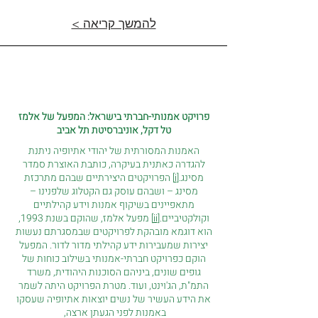
< להמשך קריאה
פרויקט אמנותי-חברתי בישראל: המפעל של אלמז
טל דקל, אוניברסיטת תל אביב
האמנות המסורתית של יהודי אתיופיה ניתנת
להגדרה כאתנית בעיקרה, כותבת האוצרת סמדר
מסינג.
[i]
הפרויקטים היצירתיים שבהם מתרכזת
מסינג – ושבהם עוסק גם הקטלוג שלפנינו –
מתאפיינים בשיקוף אמנות וידע קהילתיים
וקולקטיביים.
[ii]
מפעל אלמז, שהוקם בשנת 1993,
הוא דוגמא מובהקת לפרויקטים שבמסגרתם נעשות
יצירות שמעבירות ידע קהילתי מדור לדור. המפעל
הוקם כפרויקט חברתי-אמנותי בשילוב כוחות של
גופים שונים, ביניהם הסוכנות היהודית, משרד
התמ"ת, הג'וינט, ועוד. מטרת הפרויקט היתה לשמר
את הידע העשיר של נשים יוצאות אתיופיה שעסקו
באמנות לפני הגעתן ארצה,